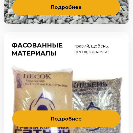
Время работы: 8:00 - 17:00
Производственная база:
52-22-01
Калининградская обл., Гурьевский
р-н, пос. Высокое, ул. Тенистая, 1
Время работы: 08:00 -
18:00
Политика конфиденциальности
Сделано в веб-студии "Мультисайт"
Разработка и продвижение сайтов
© ООО “ДИОНА”, 2025г
Все материалы данного сайта являются объектами
авторского права (в том числе дизайн). Запрещается
копирование, распространение (в том числе путем
копирования на другие сайты и ресурсы в Интернете)
или любое иное использование информации и объектов
без предварительного согласия правообладателя ООО