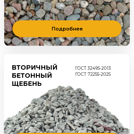
Подробнее
info@gk-saturn.ru
Офис:
+7 (4012) 67-19-54
Отдел продаж: +7 (931) 600-60-50
Калининград, Московский пр., 275,
офис 4