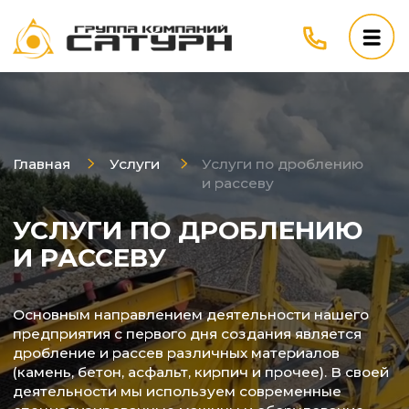
Главная
Услуги
Услуги по дроблению
и рассеву
УСЛУГИ ПО ДРОБЛЕНИЮ
И РАССЕВУ
Основным направлением деятельности нашего
предприятия с первого дня создания является
дробление и рассев различных материалов
(камень, бетон, асфальт, кирпич и прочее). В своей
деятельности мы используем современные
специализированные машины и оборудование,
позволяющие выполнять работы, как в условиях
производственной базы, так и на строительных
площадках Заказчика.
Порядок проведения работ определяется исходя
из технического задания и условий. Это же
является основой для расчёта стоимости услуг.