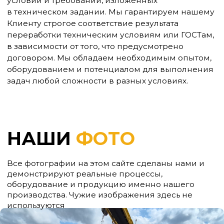
Офис:
+7 (4012) 67-19-54
Отдел продаж: +7 (931) 600-60-50
Калининград, Московский пр., 275,
офис 4
Время работы: 8:00 - 17:00
Производственная база:
52-22-01
Калининградская обл., Гурьевский
р-н, пос. Высокое, ул. Тенистая, 1
Время работы: 08:00 -
18:00
Политика конфиденциальности
Сделано в веб-студии "Мультисайт"