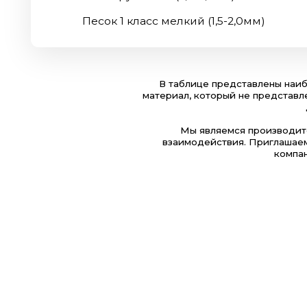
В таблице представлены наиболее р
материал, который не представлен в это
для по
Мы являемся производителями э
взаимодействия. Приглашаем к сотр
компании про
Все фото на этом сайте сделаны 
про