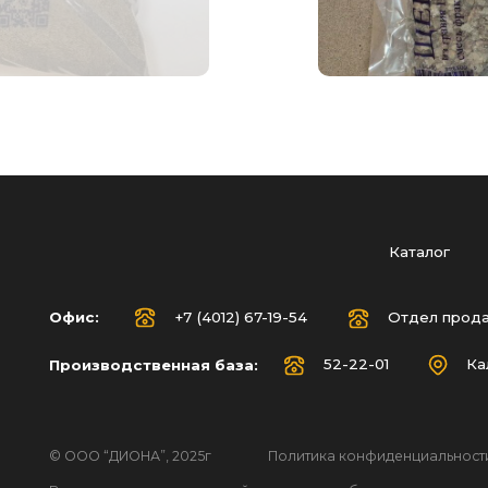
Каталог
Услуги
Офис:
+7 (4012) 67-19-54
Отдел продаж: +7 (9
52-22-01
Калинингра
Производственная база:
© ООО “ДИОНА”, 2025г
Политика конфиденциальности
Все материалы данного сайта являются объектами авторского права 
Запрещается копирование, распространение (в том числе путем ко
сайты и ресурсы в Интернете) или любое иное использование инфор
предварительного согласия правообладателя ООО "ДИОНА"