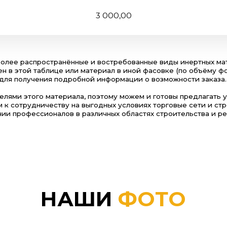
аспространённые и востребованные виды инертных материалов. Если
й таблице или материал в иной фасовке (по объёму форме и типу), т
лучения подробной информации о возможности заказа.
того материала, поэтому можем и готовы предлагать удобные услов
удничеству на выгодных условиях торговые сети и строительные мага
фессионалов в различных областях строительства и ремонта.
НАШИ
ФОТО
нами и демонстрируют реальные процессы, оборудование и продукцию име
изводства. Чужие изображения здесь не используются.