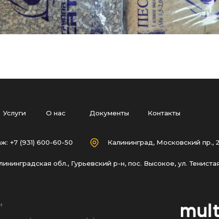
info
О нас
Документы
Контакты
31) 600-60-50
Калининград, Московский пр., 275, офис 4
дская обл., Гурьевский р-н, пос. Высокое, ул. Тенистая, 1
Вр
(в том числе дизайн).
пирования на другие
мации и объектов без