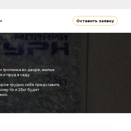
Оставить заявку
воре, жилые
бе представить
удет
Минимальная цена
 НДС 20% в мешках по 25кг