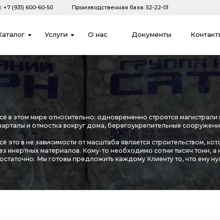
600-60-50
Производственная база: 52-22-01
Услуги
О нас
Документы
Контакты
ом мире относительно: одновременно строятся магистрали и тропинка во д
и отмостка вокруг дома, берегоукрепительные сооружения и пруд в саду.
 не зависимости от масштаба является строительством, которое трудно се
ных материалов. Кому-то необходимо сотни тысяч тонн, а кому-то и 25кг б
но. Мы готовы предложить каждому Клиенту то, что ему нужно.
Минимальная цена
в т.ч. НДС 20% в биг-бегах по 1т
в т.ч.