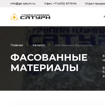
info@gk-saturn.ru
Офис: +7 (4012) 67-19-54
Отдел продаж: +7 (931) 
Каталог
Главная
Каталог
Фасованные материалы
ФАСОВАННЫЕ
Всё в эт
кварталы 
МАТЕРИАЛЫ
Всё это в
без инерт
достаточ
Наименование и описание